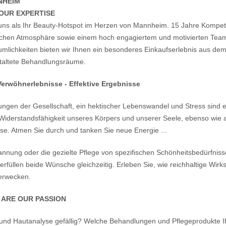
NHEIM
 OUR EXPERTISE
uns als Ihr Beauty-Hotspot im Herzen von Mannheim. 15 Jahre Kompeten
chen Atmosphäre sowie einem hoch engagiertem und motivierten Team
umlichkeiten bieten wir Ihnen ein besonderes Einkaufserlebnis aus d
altete Behandlungsräume.
erwöhnerlebnisse - Effektive Ergebnisse
ngen der Gesellschaft, ein hektischer Lebenswandel und Stress sind 
Widerstandsfähigkeit unseres Körpers und unserer Seele, ebenso wie an
sse. Atmen Sie durch und tanken Sie neue Energie ...
nnung oder die gezielte Pflege von spezifischen Schönheitsbedürfnis
rfüllen beide Wünsche gleichzeitig. Erleben Sie, wie reichhaltige Wirk
erwecken.
 ARE OUR PASSION
k und Hautanalyse gefällig? Welche Behandlungen und Pflegeprodukte I