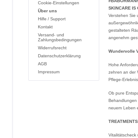
#BABORMAN
Cookie-Einstellungen
SKINCARE IS
Über uns
Verstehen Sie 
Hilfe / Support
außergewöhnli
Kontakt
gestalteten Rä
Versand- und
angenehm gest
Zahlungsbedingungen
Widerrufsrecht
Wundervolle V
Datenschutzerklärung
AGB
Hohe Anforderu
Impressum
zehren an der 
Pflege-Erlebni
Ob pure Entspa
Behandlungen e
neuem Leben 
TREATMENTS
Vitalitätschec