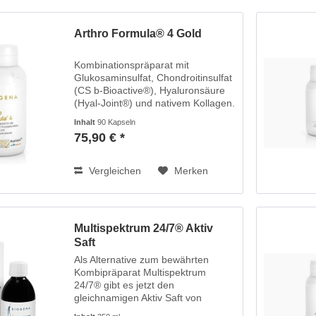
Arthro Formula® 4 Gold
Kombinationspräparat mit
Glukosaminsulfat, Chondroitinsulfat
(CS b-Bioactive®), Hyaluronsäure
(Hyal-Joint®) und nativem Kollagen.
Glukosamin und Chondroitin sind
Inhalt
90 Kapseln
natürliche Grundbausteine aller
75,90 € *
Knorpel, Sehnen, Bänder und...
Vergleichen
Merken
Multispektrum 24/7® Aktiv
Saft
Als Alternative zum bewährten
Kombipräparat Multispektrum
24/7® gibt es jetzt den
gleichnamigen Aktiv Saft von
Biogena, mit angepasster Rezeptur