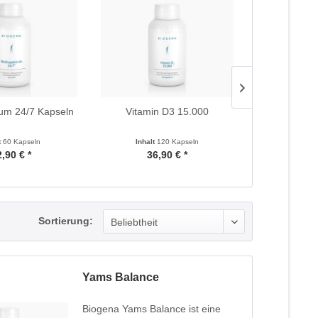
rum 24/7 Kapseln
Vitamin D3 15.000
Arthro For
t
60 Kapseln
Inhalt
120 Kapseln
Inhalt
,90 € *
36,90 € *
75,
Sortierung:
Yams Balance
Biogena Yams Balance ist eine