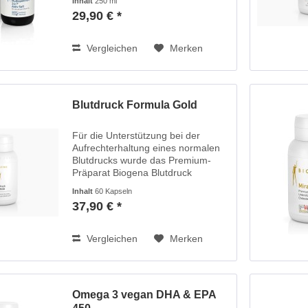
Inhalt
250 ml
und leckerem Pfirsich-Geschmack.
29,90 € *
Multispektrum 24/7® Aktiv Saft
unterstützt die tägliche...
Vergleichen
Merken
Blutdruck Formula Gold
Für die Unterstützung bei der
Aufrechterhaltung eines normalen
Blutdrucks wurde das Premium-
Präparat Biogena Blutdruck
Formula entwickelt: Es besteht aus
Inhalt
60 Kapseln
einer innovativen
37,90 € *
Spezialformulierung, basierend auf
gut bioverfügbarem...
Vergleichen
Merken
Omega 3 vegan DHA & EPA