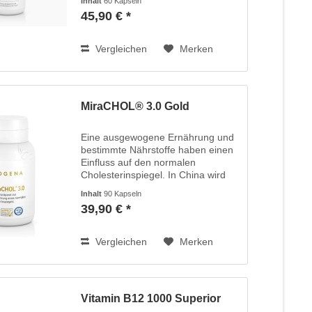
Inhalt
60 Kapseln
Veränderungen charakterisiert, die
45,90 € *
allesamt Auswirkungen auf...
Vergleichen
Merken
MiraCHOL® 3.0 Gold
Eine ausgewogene Ernährung und
bestimmte Nährstoffe haben einen
Einfluss auf den normalen
Cholesterinspiegel. In China wird
seit Jahrhunderten Rotschimmelreis
Inhalt
90 Kapseln
verwendet. Bei der Fermentation
39,90 € *
von Reis, die zur charakteristischen
roten...
Vergleichen
Merken
Vitamin B12 1000 Superior