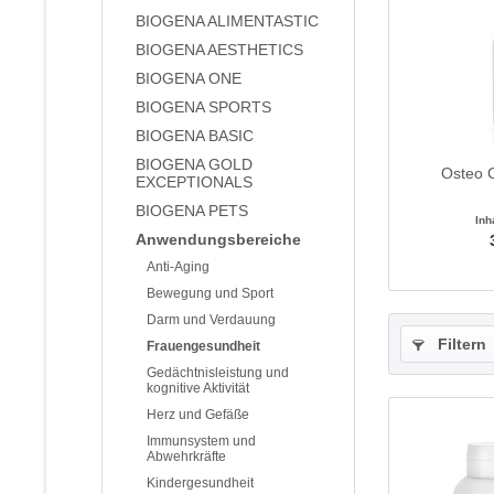
BIOGENA ALIMENTASTIC
BIOGENA AESTHETICS
BIOGENA ONE
BIOGENA SPORTS
BIOGENA BASIC
BIOGENA GOLD
Osteo 
EXCEPTIONALS
BIOGENA PETS
Inh
Anwendungsbereiche
Anti-Aging
Bewegung und Sport
Darm und Verdauung
Filtern
Frauengesundheit
Gedächtnisleistung und
kognitive Aktivität
Herz und Gefäße
Immunsystem und
Abwehrkräfte
Kindergesundheit