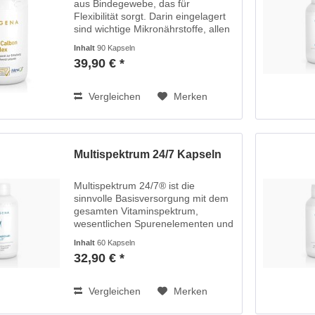
aus Bindegewebe, das für
Flexibilität sorgt. Darin eingelagert
sind wichtige Mikronährstoffe, allen
voran Calcium und Phosphor, die
Inhalt
90 Kapseln
dem Knochen seine Festigkeit und
39,90 € *
Härte verleihen. Biogena Osteo
Calbon...
Vergleichen
Merken
Multispektrum 24/7 Kapseln
Multispektrum 24/7® ist die
sinnvolle Basisversorgung mit dem
gesamten Vitaminspektrum,
wesentlichen Spurenelementen und
wertvollen Vitalstoffen. Die
Inhalt
60 Kapseln
umfassende Nährstoffversorgung
32,90 € *
mit 27 Vitalstoffen ist ideal zur
Erhöhung der...
Vergleichen
Merken