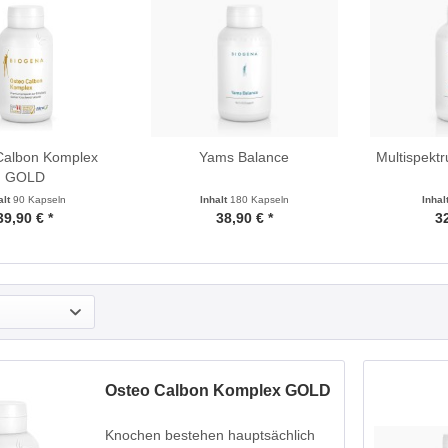
Calbon Komplex
Yams Balance
Multispekt
GOLD
alt
90 Kapseln
Inhalt
180 Kapseln
Inhal
39,90 € *
38,90 € *
32
Osteo Calbon Komplex GOLD
Knochen bestehen hauptsächlich