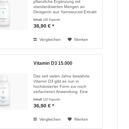
pflanzliche Ergänzung mit
standardisierten Mengen an
Diosgenin aus Yamswurzel-Extrakt
zur Verbesserung der hormonellen
Inhalt
180 Kapseln
Balance und zur Erhöhung der
38,90 € *
gezielten Zufuhr von Diosgenin.
Yams unterstützt Frauen...
Vergleichen
Merken
Vitamin D3 15.000
Das seit vielen Jahre bewährte
Vitamin D3 gibt es nun in
hochdosierter Form zur noch
einfacheren Anwendung. Eine
Kapsel enthält 15.000 I.E.
Inhalt
120 Kapseln
(Internationale Einheiten) Vitamin
36,90 € *
D3 als wöchentliche Verzehrmenge.
Dies entspricht einer...
Vergleichen
Merken