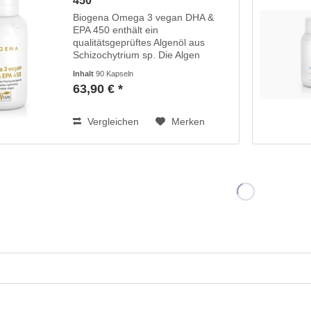
450
Biogena Omega 3 vegan DHA &
EPA 450 enthält ein
qualitätsgeprüftes Algenöl aus
Schizochytrium sp. Die Algen
werden in nachhaltiger Indoor-
Inhalt
90 Kapseln
Kultur angebaut und anschließend
63,90 € *
fermentiert und stellen damit für
Menschen, die sich vegan...
Vergleichen
Merken