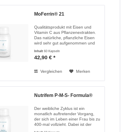
MoFerrin® 21
Qualitätsprodukt mit Eisen und
Vitamin C aus Pflanzenextrakten.
Das natürliche, pflanzliche Eisen
wird sehr gut aufgenommen und
zeichnet sich durch eine gute
Inhalt
60 Kapseln
Verträglichkeit aus. Eisen ist wichtig
42,90 € *
für die Blutbildung, den...
Vergleichen
Merken
Nutrifem P-M-S- Formula®
Der weibliche Zyklus ist ein
monatlich auftretender Vorgang,
der sich im Leben einer Frau bis zu
400-mal vollzieht. Dabei ist der
gesamte Zyklus durch hormonelle