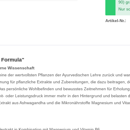
90) gr
Nur so
Artikel-Nr.:
 Formula"
derne Wissenschaft
eine der wertvollsten Pflanzen der Ayurvedischen Lehre zurück und w
nung für pflanzliche Extrakte und Zubereitungen, die dazu beitragen, 
. Das persönliche Wohlbefinden und bewusstes Zeitnehmen für Erholung
t- oder Leistungsdruck immer mehr in den Hintergrund und belasten 
Extrakt aus Ashwagandha und die Mikronährstoffe Magnesium und Vitam
lextrakt in Kombination mit Magnesium und Vitamin B6