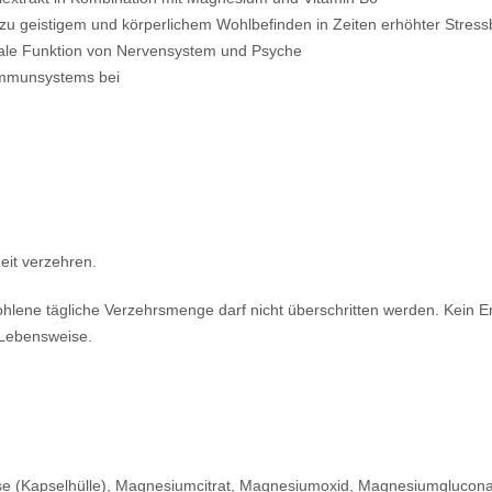
zu geistigem und körperlichem Wohlbefinden in Zeiten erhöhter Stress
ale Funktion von Nervensystem und Psyche
 Immunsystems bei
zeit verzehren.
ene tägliche Verzehrsmenge darf nicht überschritten werden. Kein E
Lebensweise.
se (Kapselhülle), Magnesiumcitrat, Magnesiumoxid, Magnesiumglucona