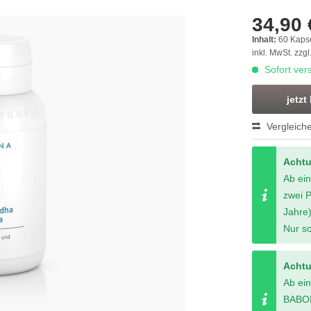
34,90 
Inhalt:
60 Kaps
inkl. MwSt.
zzgl
Sofort vers
jetzt
Vergleich
Acht
Ab ei
zwei 
Jahre)
Nur so
Acht
Ab ei
BABOR