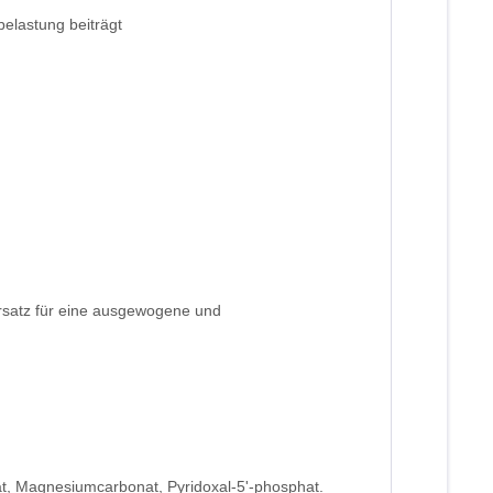
belastung beiträgt
rsatz für eine ausgewogene und
t, Magnesiumcarbonat, Pyridoxal-5'-phosphat.