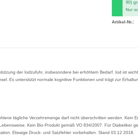
90) gr
Nur so
Artikel-Nr.:
tützung der Iodzufuhr, insbesondere bei erhöhtem Bedarf. Iod ist wicht
sel. Es unterstützt normale kognitive Funktionen und trägt zur Erhaltu
ene tägliche Verzehrsmenge darf nicht überschritten werden. Kein E
bensweise. Kein Bio-Produkt gemäß VO 834/2007. Für Diabetiker geei
tion. Etwaige Druck- und Satzfehler vorbehalten. Stand 03.12.2018.