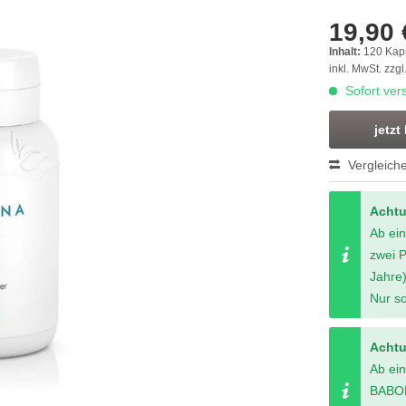
19,90 
Inhalt:
120 Kap
inkl. MwSt.
zzgl
Sofort vers
jetzt
Vergleich
Acht
Ab ei
zwei 
Jahre)
Nur so
Acht
Ab ei
BABOR