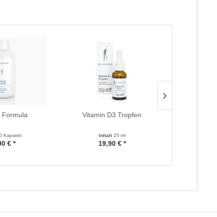
 Formula
Vitamin D3 Tropfen
DreiSal
0 Kapseln
Inhalt
25 ml
Inhalt
90 € *
19,90 € *
23