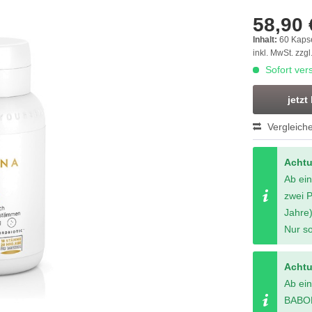
58,90 
Inhalt:
60 Kaps
inkl. MwSt.
zzgl
Sofort vers
jetzt
Vergleich
Acht
Ab ei
zwei 
Jahre)
Nur so
Acht
Ab ei
BABOR