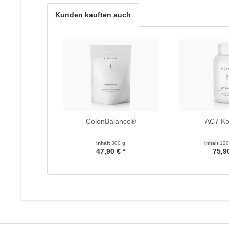
Kunden kauften auch
ColonBalance®
AC7 K
Inhalt
300 g
Inhalt
120
47,90 € *
75,90