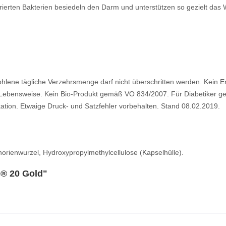
erten Bakterien besiedeln den Darm und unterstützen so gezielt das Wo
ene tägliche Verzehrsmenge darf nicht überschritten werden. Kein E
bensweise. Kein Bio-Produkt gemäß VO 834/2007. Für Diabetiker geei
tion. Etwaige Druck- und Satzfehler vorbehalten. Stand 08.02.2019.
chorienwurzel, Hydroxypropylmethylcellulose (Kapselhülle).
s® 20 Gold"